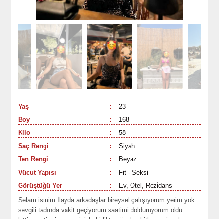
Yaş
:
23
Boy
:
168
Kilo
:
58
Saç Rengi
:
Siyah
Ten Rengi
:
Beyaz
Vücut Yapısı
:
Fit - Seksi
Görüştüğü Yer
:
Ev, Otel, Rezi̇dans
Selam ismim İlayda arkadaşlar bireysel çalışıyorum yerim yok
sevgili tadında vakit geçiyorum saatimi dolduruyorum oldu