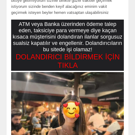
bittiye getirmiyorum sizinle birlikte güzel vakitler geçirmek
istiyorum sizinde benden keyif alacağınız eminim vakit
geçirmek isteyen beyler hemen vatsaptan ulaşabilirsiniz
ATM veya Banka üzerinden ödeme talep
eden, taksiciye para vermeye diye kaçan
kısaca müşterisini dolandıran ilanlar sorgusuz
sualsiz kapatılır ve engellenir. Dolandırıcıların
bu sitede işi olamaz!
DOLANDIRICI BİLDİRMEK İÇİN
TIKLA